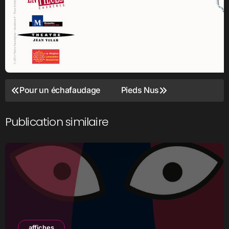
Navigation
Pour un échafaudage
Pieds Nus
de
l’article
Publication similaire
affiches