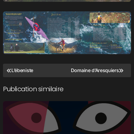
Navigation
L’ébeniste
Domaine d’Aresquiers
de
l’article
Publication similaire