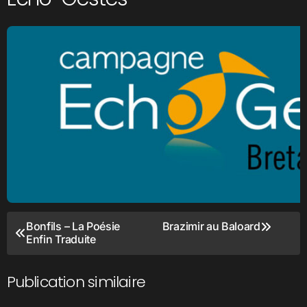
Navigation
Bonfils – La Poésie
Brazimir au Baloard
Enfin Traduite
de
l’article
Publication similaire