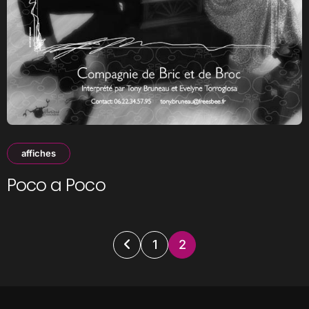
affiches
Poco a Poco
Pagination
1
2
des
publications