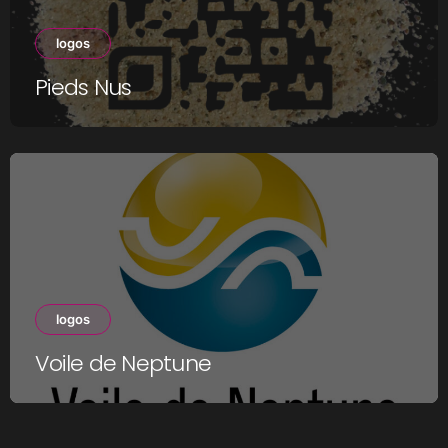
logos
Pieds Nus
logos
Voile de Neptune