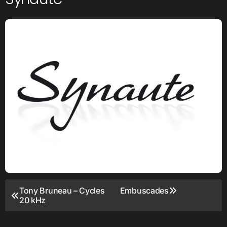
Navigation
Tony Bruneau – Cycles
Embuscades
20 kHz
de
l’article